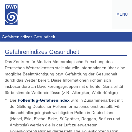
MENÜ
Warnungen
Gefahrenindizes Gesundheit
Amtliche
Gefahrenindizes Gesundheit
Warnungen
Das Zentrum für Medizin-Meteorologische Forschung des
Wetterwarnungen
Deutschen Wetterdienstes stellt aktuelle Informationen über eine
Europa
mögliche Beeinträchtigung bzw. Gefährdung der Gesundheit
Gefahrenindizes
durch das Wetter bereit. Diese Informationen richten sich
Gesundheit
insbesondere an Bevölkerungsgruppen mit erhöhter Sensibilität
Pollenflug
für bestimmte Wettereinflüsse (z.B.: Allergiker, Wetterfühlige).
Der
Pollenflug-Gefahrenindex
wird in Zusammenarbeit mit
Thermisch
der Stiftung Deutscher Polleninformationsdienst erstellt. Für
UV-
die acht allergologisch wichtigsten Pollen in Deutschland
Strahlung
(Hasel, Erle, Esche, Birke, Süßgräser, Roggen, Beifuss und
Wetterfühligkeit
Ambrosia) werden die in der Luft zu erwarteten
Pollenkonzentrationen dargestellt. Die Pollenkonzentration