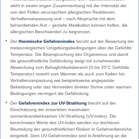
Gefahrenindizes
steht in einem engen Zusammenhang mit der Intensität der
-
von den Pollen verursachten allergischen Reaktionen.
(Wald-,
Verhaltensanpassung und – nach Absprache mit dem
Grasbrand)
behandelnden Arzt – gezielte Medikation können helfen, die
Warnindizes
allergischen Beschwerden zu begrenzen.
Landwirtschaft
Der
thermische Gefahrenindex
beruht auf der Bewertung der
Farbskala
meteorologischen Umgebungsbedingungen über die Gefühlte
Temperatur. Die Beanspruchung des Organismus und damit
Unwetterwarnkriterien
die gesundheitliche Gefährdung steigt mit zunehmender
Wetterwarnkriterien
Abweichung vom Behaglichkeitsbereich (0 bis 20°C Gefühlte
Binnenseewarnungen
Temperatur) sowohl zum Warmen als auch zum Kalten hin.
Verhaltensanpassung wie beispielsweise angepasste
Küstenwarnungen
Bekleidung oder das Vermeiden direkter Sonne unter warmen
Hitze-
Bedingungen verringert die Gefährdung.
und
Der
Gefahrenindex zur UV-Strahlung
beruht auf der
UV-
Einschätzung der erwarteten maximalen
Warnungen
sonnenbrandwirksamen UV-Strahlung (UV-Index). Die
Windwarnskala
berechneten Werte des UV-Index werden zur leichteren
Beurteilung der gesundheitlichen Risiken in Gefahrenbereiche
Hochwasserzentralen
eingeteilt. Dem UV-Gefahrenindex sind in Anlehnung an die
Weitere