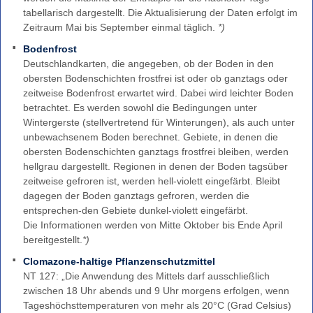
Enthalpie
tabellarisch dargestellt. Die Aktualisierung der Daten erfolgt im
Bodenfrost
Zeitraum Mai bis September einmal täglich.
*)
Clomazone
Bodenfrost
Deutschlandkarten, die angegeben, ob der Boden in den
Farbskala
obersten Bodenschichten frostfrei ist oder ob ganztags oder
Unwetterwarnkriterien
zeitweise Bodenfrost erwartet wird. Dabei wird leichter Boden
betrachtet. Es werden sowohl die Bedingungen unter
Wetterwarnkriterien
Wintergerste (stellvertretend für Winterungen), als auch unter
Binnenseewarnungen
unbewachsenem Boden berechnet. Gebiete, in denen die
Küstenwarnungen
obersten Bodenschichten ganztags frostfrei bleiben, werden
hellgrau dargestellt. Regionen in denen der Boden tagsüber
Hitze-
zeitweise gefroren ist, werden hell-violett eingefärbt. Bleibt
und
dagegen der Boden ganztags gefroren, werden die
UV-
entsprechen-den Gebiete dunkel-violett eingefärbt.
Warnungen
Die Informationen werden von Mitte Oktober bis Ende April
Windwarnskala
bereitgestellt.
*)
Hochwasserzentralen
Clomazone-haltige Pflanzenschutzmittel
NT 127: „Die Anwendung des Mittels darf ausschließlich
Weitere
zwischen 18 Uhr abends und 9 Uhr morgens erfolgen, wenn
Partner
Tageshöchsttemperaturen von mehr als 20°C (Grad Celsius)