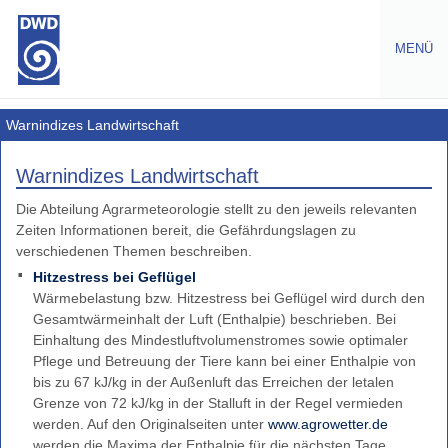
MENÜ
Warnungen
Warnindizes Landwirtschaft
Amtliche
Warnindizes Landwirtschaft
Warnungen
Die Abteilung Agrarmeteorologie stellt zu den jeweils relevanten
Wetterwarnungen
Zeiten Informationen bereit, die Gefährdungslagen zu
Europa
verschiedenen Themen beschreiben.
Gefahrenindizes
Hitzestress bei Geflügel
Gesundheit
Wärmebelastung bzw. Hitzestress bei Geflügel wird durch den
Gefahrenindizes
Gesamtwärmeinhalt der Luft (Enthalpie) beschrieben. Bei
-
Einhaltung des Mindestluftvolumenstromes sowie optimaler
(Wald-,
Pflege und Betreuung der Tiere kann bei einer Enthalpie von
Grasbrand)
bis zu 67 kJ/kg in der Außenluft das Erreichen der letalen
Grenze von 72 kJ/kg in der Stalluft in der Regel vermieden
Warnindizes
werden. Auf den Originalseiten unter
www.agrowetter.de
Landwirtschaft
werden die Maxima der Enthalpie für die nächsten Tage