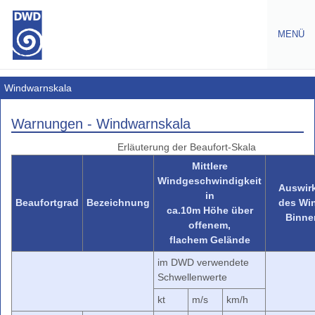
MENÜ
Warnungen
Windwarnskala
Amtliche
Warnungen - Windwarnskala
Warnungen
Erläuterung der Beaufort-Skala
Wetterwarnungen
Mittlere
Europa
Windgeschwindigkeit
Gefahrenindizes
Auswir
in
Gesundheit
Beaufortgrad
Bezeichnung
des Wi
ca.10m Höhe über
Binne
Gefahrenindizes
offenem,
-
flachem Gelände
(Wald-,
im DWD verwendete
Grasbrand)
Schwellenwerte
Warnindizes
kt
m/s
km/h
Landwirtschaft