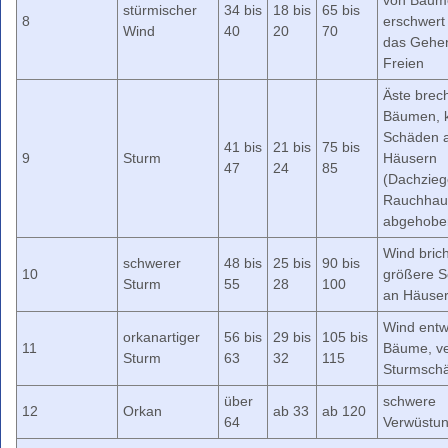
von Bäum
stürmischer
34 bis
18 bis
65 bis
8
erschwert
Wind
40
20
70
das Gehe
Freien
Äste brec
Bäumen, k
Schäden 
41 bis
21 bis
75 bis
9
Sturm
Häusern
47
24
85
(Dachzieg
Rauchhau
abgehobe
Wind bric
schwerer
48 bis
25 bis
90 bis
10
größere 
Sturm
55
28
100
an Häuse
Wind entw
orkanartiger
56 bis
29 bis
105 bis
11
Bäume, ve
Sturm
63
32
115
Sturmsch
über
schwere
12
Orkan
ab 33
ab 120
64
Verwüstu