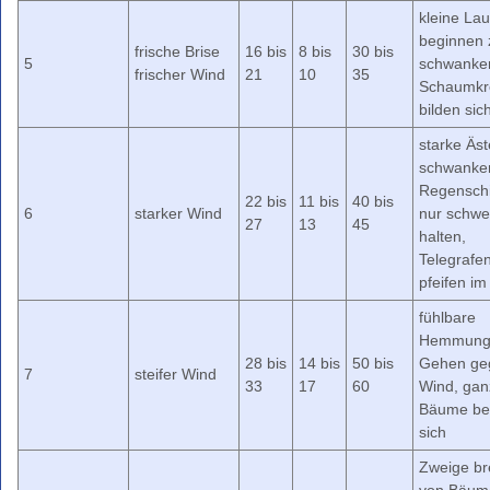
kleine L
beginnen 
frische Brise
16 bis
8 bis
30 bis
5
schwanke
frischer Wind
21
10
35
Schaumkr
bilden sic
starke Äst
schwanke
Regenschi
22 bis
11 bis
40 bis
6
starker Wind
nur schwe
27
13
45
halten,
Telegrafe
pfeifen i
fühlbare
Hemmung
28 bis
14 bis
50 bis
Gehen ge
7
steifer Wind
33
17
60
Wind, gan
Bäume b
sich
Zweige b