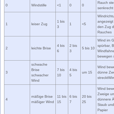
Rauch ste
Farbskala
0
Windstille
<1
0
0
senkrecht
Unwetterwarnkriterien
Windricht
Wetterwarnkriterien
1 bis
angezeigt
1
leiser Zug
1
<5
Binnenseewarnungen
3
den Zug 
Rauches
Küstenwarnungen
Wind im G
Hitze-
4 bis
2 bis
spürbar, B
und
2
leichte Brise
5 bis 10
6
3
Windfahn
UV-
bewegen 
Warnungen
Windwarnskala
schwache
Wind bew
Brise
7 bis
4 bis
Hochwasserzentralen
3
um 15
dünne Zw
schwacher
10
5
strecktWi
Weitere
Wind
Partner
Wind bew
Zweige u
mäßige Brise
11 bis
6 bis
20 bis
4
dünnere Ä
mäßiger Wind
15
7
25
Staub und
Papier