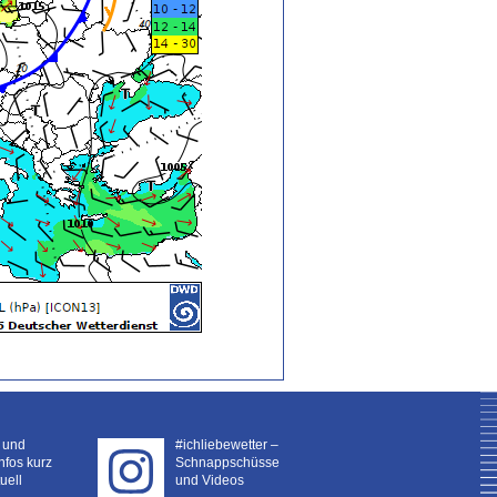
- und
#ichliebewetter –
nfos kurz
Schnappschüsse
uell
und Videos