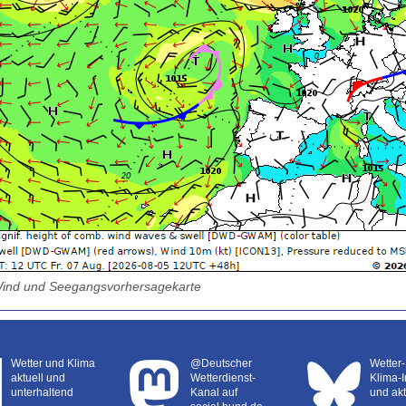
ind und Seegangsvorhersagekarte
Wetter und Klima
@Deutscher
Wetter
aktuell und
Wetterdienst-
Klima-I
unterhaltend
Kanal auf
und akt