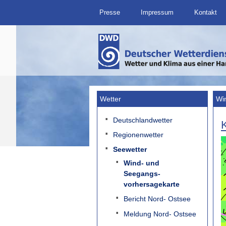
Presse
Impressum
Kontakt
Wetter
Wi
Deutschlandwetter
Regionenwetter
Seewetter
Wind- und
Seegangs-
vorhersagekarte
Bericht Nord- Ostsee
Meldung Nord- Ostsee