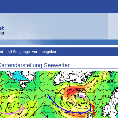
nd- und Seegangs- vorhersagekarte
Kartendarstellung Seewetter