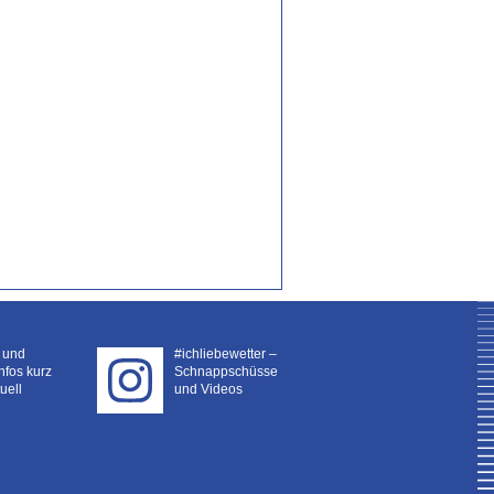
- und
#ichliebewetter –
nfos kurz
Schnappschüsse
uell
und Videos