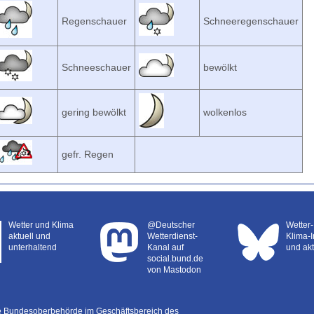
Regenschauer
Schneeregenschauer
Schneeschauer
bewölkt
gering bewölkt
wolkenlos
gefr. Regen
Wetter und Klima
@Deutscher
Wetter
aktuell und
Wetterdienst-
Klima-I
unterhaltend
Kanal auf
und akt
social.bund.de
von Mastodon
ne Bundesoberbehörde im Geschäftsbereich des