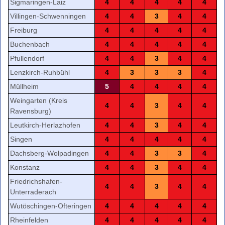
Sigmaringen-Laiz
4
4
4
4
4
Villingen-Schwenningen
4
4
3
4
4
Freiburg
4
4
4
4
4
Buchenbach
4
4
4
4
4
Pfullendorf
4
4
3
4
4
Lenzkirch-Ruhbühl
4
3
3
3
4
Müllheim
5
4
4
4
4
Weingarten (Kreis
4
4
3
4
4
Ravensburg)
Leutkirch-Herlazhofen
4
4
3
4
4
Singen
4
4
4
4
4
Dachsberg-Wolpadingen
4
4
3
3
4
Konstanz
4
4
3
4
4
Friedrichshafen-
4
4
3
4
4
Unterraderach
Wutöschingen-Ofteringen
4
4
4
4
4
Rheinfelden
4
4
4
4
4