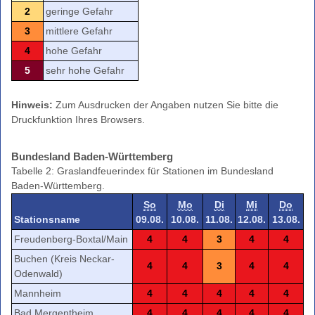
2
geringe Gefahr
3
mittlere Gefahr
4
hohe Gefahr
5
sehr hohe Gefahr
Hinweis:
Zum Ausdrucken der Angaben nutzen Sie bitte die
Druckfunktion Ihres Browsers.
Bundesland Baden-Württemberg
Tabelle 2: Graslandfeuerindex für Stationen im Bundesland
Baden-Württemberg.
So
Mo
Di
Mi
Do
Stationsname
09.08.
10.08.
11.08.
12.08.
13.08.
Freudenberg-Boxtal/Main
4
4
3
4
4
Buchen (Kreis Neckar-
4
4
3
4
4
Odenwald)
Mannheim
4
4
4
4
4
Bad Mergentheim
4
4
4
4
4