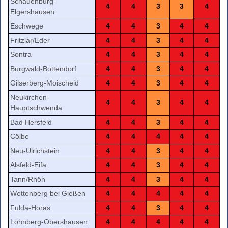
Schauenburg-
4
4
3
3
4
Elgershausen
Eschwege
4
4
3
4
4
Fritzlar/Eder
4
4
3
4
4
Sontra
4
4
3
4
4
Burgwald-Bottendorf
4
4
3
4
4
Gilserberg-Moischeid
4
4
3
4
4
Neukirchen-
4
4
3
4
4
Hauptschwenda
Bad Hersfeld
4
4
3
4
4
Cölbe
4
4
4
4
4
Neu-Ulrichstein
4
4
3
4
4
Alsfeld-Eifa
4
4
3
4
4
Tann/Rhön
4
4
3
4
4
Wettenberg bei Gießen
4
4
4
4
4
Fulda-Horas
4
4
3
4
4
Löhnberg-Obershausen
4
4
4
4
4