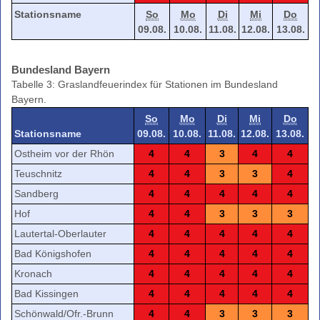
Stationsname
So
Mo
Di
Mi
Do
09.08.
10.08.
11.08.
12.08.
13.08.
Bundesland Bayern
Tabelle 3: Graslandfeuerindex für Stationen im Bundesland
Bayern.
So
Mo
Di
Mi
Do
Stationsname
09.08.
10.08.
11.08.
12.08.
13.08.
Ostheim vor der Rhön
4
4
3
4
4
Teuschnitz
4
4
3
3
4
Sandberg
4
4
4
4
4
Hof
4
4
3
3
3
Lautertal-Oberlauter
4
4
4
4
4
Bad Königshofen
4
4
4
4
4
Kronach
4
4
4
4
4
Bad Kissingen
4
4
4
4
4
Schönwald/Ofr.-Brunn
4
4
3
3
3