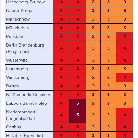
Heckelberg-Brunow
4
4
3
3
3
Nauen-Berge
4
4
3
3
3
Manschnow
4
4
3
3
3
Müncheberg
4
4
3
3
3
Potsdam
4
4
3
3
4
Berlin Brandenburg
4
4
3
3
4
(Flughafen)
Wusterwitz
4
4
3
3
4
Lindenberg
4
4
3
3
3
Wiesenburg
4
4
3
3
4
Baruth
4
4
3
3
3
Neißemünde-Coschen
4
4
3
3
3
Lübben-Blumenfelde
4
5
3
3
3
Niedergörsdorf-
4
5
3
3
4
Langenlipsdorf
Cottbus
4
4
3
3
4
Holzdorf-Bernsdorf
4
4
3
3
4