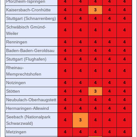
Pforzheim-Ispringen
4
4
4
4
4
Kaisersbach-Cronhütte
4
4
3
4
4
Stuttgart (Schnarrenberg)
4
4
4
4
4
Schwäbisch Gmünd-
4
4
4
4
4
Weiler
Renningen
4
4
4
4
4
Baden-Baden-Geroldsau
4
4
4
4
4
Stuttgart (Flughafen)
4
4
4
4
4
Rheinau-
4
4
4
4
4
Memprechtshofen
Notzingen
4
4
4
4
4
Stötten
4
4
3
4
4
Neubulach-Oberhaugstett
4
4
4
4
4
Hermaringen-Allewind
4
4
4
4
4
Seebach (Nationalpark
4
3
4
4
4
Schwarzwald)
Metzingen
4
4
4
4
4