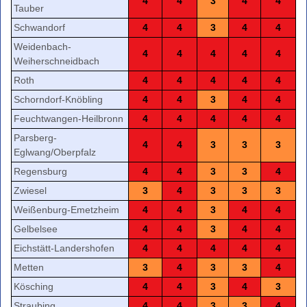
4
4
3
4
4
Tauber
Schwandorf
4
4
3
4
4
Weidenbach-
4
4
4
4
4
Weiherschneidbach
Roth
4
4
4
4
4
Schorndorf-Knöbling
4
4
3
4
4
Feuchtwangen-Heilbronn
4
4
4
4
4
Parsberg-
4
4
3
3
3
Eglwang/Oberpfalz
Regensburg
4
4
3
3
4
Zwiesel
3
4
3
3
3
Weißenburg-Emetzheim
4
4
3
4
4
Gelbelsee
4
4
3
4
4
Eichstätt-Landershofen
4
4
4
4
4
Metten
3
4
3
3
4
Kösching
4
4
3
4
3
Straubing
4
4
3
3
4