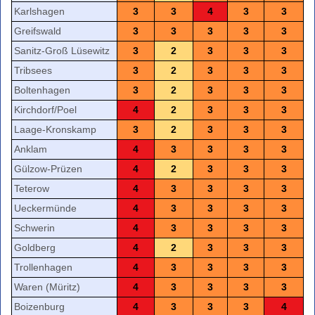
Karlshagen
3
3
4
3
3
Greifswald
3
3
3
3
3
Sanitz-Groß Lüsewitz
3
2
3
3
3
Tribsees
3
2
3
3
3
Boltenhagen
3
2
3
3
3
Kirchdorf/Poel
4
2
3
3
3
Laage-Kronskamp
3
2
3
3
3
Anklam
4
3
3
3
3
Gülzow-Prüzen
4
2
3
3
3
Teterow
4
3
3
3
3
Ueckermünde
4
3
3
3
3
Schwerin
4
3
3
3
3
Goldberg
4
2
3
3
3
Trollenhagen
4
3
3
3
3
Waren (Müritz)
4
3
3
3
3
Boizenburg
4
3
3
3
4