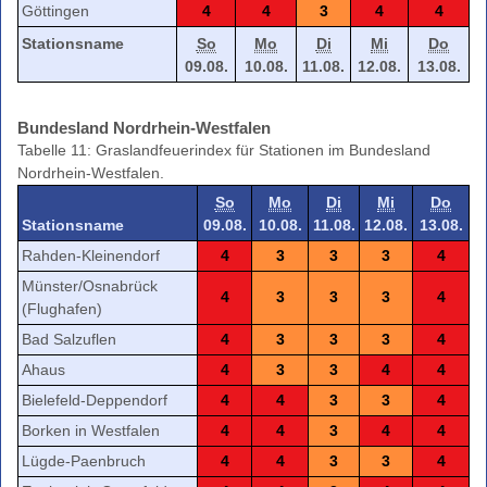
Göttingen
4
4
3
4
4
Stationsname
So
Mo
Di
Mi
Do
09.08.
10.08.
11.08.
12.08.
13.08.
Bundesland Nordrhein-Westfalen
Tabelle 11: Graslandfeuerindex für Stationen im Bundesland
Nordrhein-Westfalen.
So
Mo
Di
Mi
Do
Stationsname
09.08.
10.08.
11.08.
12.08.
13.08.
Rahden-Kleinendorf
4
3
3
3
4
Münster/Osnabrück
4
3
3
3
4
(Flughafen)
Bad Salzuflen
4
3
3
3
4
Ahaus
4
3
3
4
4
Bielefeld-Deppendorf
4
4
3
3
4
Borken in Westfalen
4
4
3
4
4
Lügde-Paenbruch
4
4
3
3
4