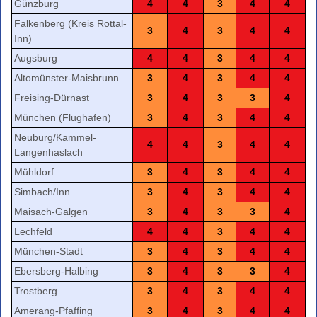
Günzburg
4
4
3
4
4
Falkenberg (Kreis Rottal-
3
4
3
4
4
Inn)
Augsburg
4
4
3
4
4
Altomünster-Maisbrunn
3
4
3
4
4
Freising-Dürnast
3
4
3
3
4
München (Flughafen)
3
4
3
4
4
Neuburg/Kammel-
4
4
3
4
4
Langenhaslach
Mühldorf
3
4
3
4
4
Simbach/Inn
3
4
3
4
4
Maisach-Galgen
3
4
3
3
4
Lechfeld
4
4
3
4
4
München-Stadt
3
4
3
4
4
Ebersberg-Halbing
3
4
3
3
4
Trostberg
3
4
3
4
4
Amerang-Pfaffing
3
4
3
4
4