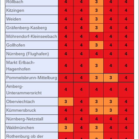
Röllbach
4
4
3
4
4
Kitzingen
4
4
3
4
4
Weiden
4
4
3
4
4
Gräfenberg-Kasberg
4
4
3
4
4
Möhrendorf-Kleinseebach
4
4
4
4
4
Gollhofen
4
4
3
4
4
Nürnberg (Flughafen)
4
4
4
4
4
Markt Erlbach-
4
4
3
4
4
Hagenhofen
Pommelsbrunn-Mittelburg
4
4
3
3
4
Amberg-
4
4
4
4
4
Unterammersricht
Oberviechtach
3
4
3
3
4
Kümmersbruck
4
4
3
3
4
Nürnberg-Netzstall
4
4
4
4
4
Waldmünchen
3
4
3
4
4
Rothenburg ob der