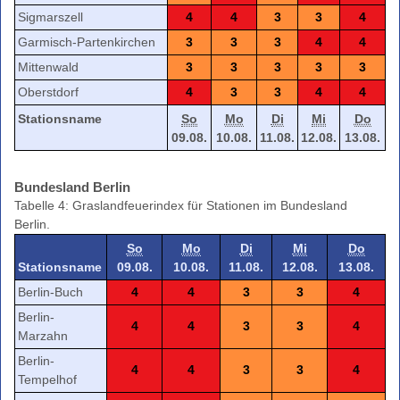
Sigmarszell
4
4
3
3
4
Garmisch-Partenkirchen
3
3
3
4
4
Mittenwald
3
3
3
3
3
Oberstdorf
4
3
3
4
4
Stationsname
So
Mo
Di
Mi
Do
09.08.
10.08.
11.08.
12.08.
13.08.
Bundesland Berlin
Tabelle 4: Graslandfeuerindex für Stationen im Bundesland
Berlin.
So
Mo
Di
Mi
Do
Stationsname
09.08.
10.08.
11.08.
12.08.
13.08.
Berlin-Buch
4
4
3
3
4
Berlin-
4
4
3
3
4
Marzahn
Berlin-
4
4
3
3
4
Tempelhof