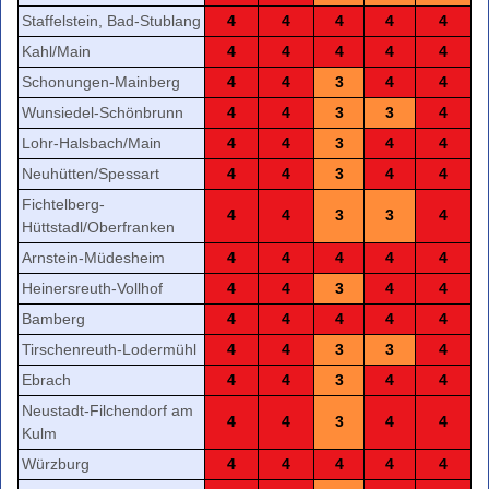
Staffelstein, Bad-Stublang
4
4
4
4
4
Kahl/Main
4
4
4
4
4
Schonungen-Mainberg
4
4
3
4
4
Wunsiedel-Schönbrunn
4
4
3
3
4
Lohr-Halsbach/Main
4
4
3
4
4
Neuhütten/Spessart
4
4
3
4
4
Fichtelberg-
4
4
3
3
4
Hüttstadl/Oberfranken
Arnstein-Müdesheim
4
4
4
4
4
Heinersreuth-Vollhof
4
4
3
4
4
Bamberg
4
4
4
4
4
Tirschenreuth-Lodermühl
4
4
3
3
4
Ebrach
4
4
3
4
4
Neustadt-Filchendorf am
4
4
3
4
4
Kulm
Würzburg
4
4
4
4
4