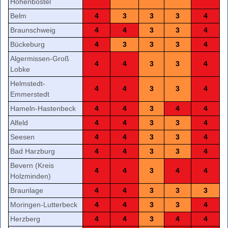
Hohenbostel
Belm
4
3
3
3
4
Braunschweig
4
4
3
3
4
Bückeburg
4
3
3
3
4
Algermissen-Groß
4
4
3
3
4
Lobke
Helmstedt-
4
4
3
3
4
Emmerstedt
Hameln-Hastenbeck
4
4
3
4
4
Alfeld
4
4
3
3
4
Seesen
4
4
3
3
4
Bad Harzburg
4
4
3
3
4
Bevern (Kreis
4
4
3
4
4
Holzminden)
Braunlage
4
4
3
3
3
Moringen-Lutterbeck
4
4
3
3
4
Herzberg
4
4
3
4
4