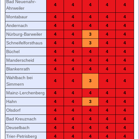
Bad Neuenahr-
4
4
4
4
4
Ahrweiler
Montabaur
4
4
4
4
4
Andernach
4
4
4
4
4
Nürburg-Barweiler
4
4
3
4
4
Schneifelforsthaus
4
4
3
4
4
Büchel
4
4
4
4
4
Manderscheid
4
4
4
4
4
Blankenrath
4
4
4
4
4
Wahlbach bei
4
4
3
4
4
Simmern
Mainz-Lerchenberg
4
4
4
4
4
Hahn
4
4
3
4
4
Olsdorf
4
4
4
4
4
Bad Kreuznach
4
4
4
4
4
Deuselbach
4
4
4
4
4
Trier-Petrisberg
4
4
4
4
4