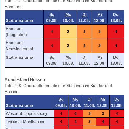
Tabelle 7: Graslandfeuerindex für Stationen im Bundesland
Hamburg.
So
Mo
Di
Mi
Do
Stationsname
09.08.
10.08.
11.08.
12.08.
13.08.
Hamburg
4
2
3
3
4
(Flughafen)
Hamburg-
4
2
3
3
4
Neuwiedenthal
Stationsname
So
Mo
Di
Mi
Do
09.08.
10.08.
11.08.
12.08.
13.08.
Bundesland Hessen
Tabelle 8: Graslandfeuerindex für Stationen im Bundesland
Hessen.
So
Mo
Di
Mi
Do
Stationsname
09.08.
10.08.
11.08.
12.08.
13.08.
Wesertal-Lippoldsberg
4
4
3
3
4
Twistetal-Mühlhausen
4
4
3
4
4