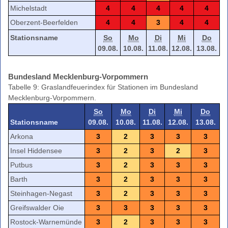
Michelstadt
4
4
4
4
4
Oberzent-Beerfelden
4
4
3
4
4
Stationsname
So
Mo
Di
Mi
Do
09.08.
10.08.
11.08.
12.08.
13.08.
Bundesland Mecklenburg-Vorpommern
Tabelle 9: Graslandfeuerindex für Stationen im Bundesland
Mecklenburg-Vorpommern.
So
Mo
Di
Mi
Do
Stationsname
09.08.
10.08.
11.08.
12.08.
13.08.
Arkona
3
2
3
3
3
Insel Hiddensee
3
2
3
2
3
Putbus
3
2
3
3
3
Barth
3
2
3
3
3
Steinhagen-Negast
3
2
3
3
3
Greifswalder Oie
3
3
3
3
3
Rostock-Warnemünde
3
2
3
3
3