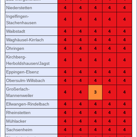
Niederstetten
4
4
4
4
4
Ingelfingen-
4
4
4
4
4
Stachenhausen
Waibstadt
4
4
4
4
4
Waghäusel-Kirrlach
4
4
4
4
4
Öhringen
4
4
4
4
4
Kirchberg-
4
4
4
4
4
Herboldshausen/Jagst
Eppingen-Elsenz
4
4
4
4
4
Obersulm-Willsbach
4
4
4
4
4
Großerlach-
4
4
3
4
4
Mannenweiler
Ellwangen-Rindelbach
4
4
4
4
4
Rheinstetten
4
4
4
4
4
Mühlacker
4
4
4
4
4
Sachsenheim
4
4
4
4
4