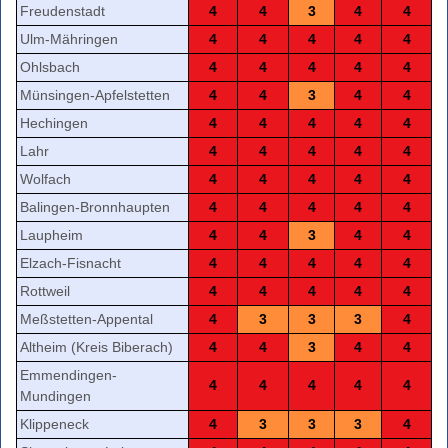
Freudenstadt
4
4
3
4
4
Ulm-Mähringen
4
4
4
4
4
Ohlsbach
4
4
4
4
4
Münsingen-Apfelstetten
4
4
3
4
4
Hechingen
4
4
4
4
4
Lahr
4
4
4
4
4
Wolfach
4
4
4
4
4
Balingen-Bronnhaupten
4
4
4
4
4
Laupheim
4
4
3
4
4
Elzach-Fisnacht
4
4
4
4
4
Rottweil
4
4
4
4
4
Meßstetten-Appental
4
3
3
3
4
Altheim (Kreis Biberach)
4
4
3
4
4
Emmendingen-
4
4
4
4
4
Mundingen
Klippeneck
4
3
3
3
4