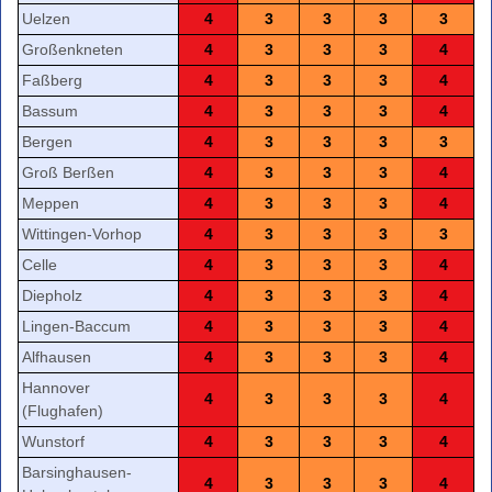
Uelzen
4
3
3
3
3
Großenkneten
4
3
3
3
4
Faßberg
4
3
3
3
4
Bassum
4
3
3
3
4
Bergen
4
3
3
3
3
Groß Berßen
4
3
3
3
4
Meppen
4
3
3
3
4
Wittingen-Vorhop
4
3
3
3
3
Celle
4
3
3
3
4
Diepholz
4
3
3
3
4
Lingen-Baccum
4
3
3
3
4
Alfhausen
4
3
3
3
4
Hannover
4
3
3
3
4
(Flughafen)
Wunstorf
4
3
3
3
4
Barsinghausen-
4
3
3
3
4