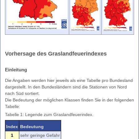
Grasland-
Feuerindex
Warnindizes
Landwirtschaft
Farbskala
Unwetterwarnkriterien
Wetterwarnkriterien
Vorhersage des Graslandfeuerindexes
Binnenseewarnungen
Einleitung
Küstenwarnungen
Hitze-
Die Angaben werden hier jeweils als eine Tabelle pro Bundesland
und
dargestellt. In den Bundesländern sind die Stationen von Nord
UV-
nach Süd sortiert.
Warnungen
Die Bedeutung der möglichen Klassen finden Sie in der folgenden
Tabelle:
Windwarnskala
Tabelle 1: Legende zum Graslandfeuerindex.
Hochwasserzentralen
Weitere
Index
Bedeutung
Partner
1
sehr geringe Gefahr