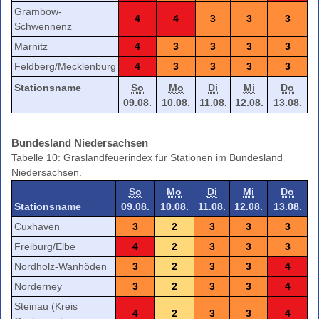
Grambow-
4
4
3
3
3
Schwennenz
Marnitz
4
3
3
3
3
Feldberg/Mecklenburg
4
3
3
3
3
Stationsname
So
Mo
Di
Mi
Do
09.08.
10.08.
11.08.
12.08.
13.08.
Bundesland Niedersachsen
Tabelle 10: Graslandfeuerindex für Stationen im Bundesland
Niedersachsen.
So
Mo
Di
Mi
Do
Stationsname
09.08.
10.08.
11.08.
12.08.
13.08.
Cuxhaven
3
2
3
3
3
Freiburg/Elbe
4
2
3
3
3
Nordholz-Wanhöden
3
2
3
3
4
Norderney
3
2
3
3
4
Steinau (Kreis
4
2
3
3
4