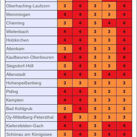
Oberhaching-Laufzorn
3
4
3
3
4
Memmingen
4
4
3
3
4
Chieming
3
4
3
4
4
Wielenbach
4
4
3
3
4
Holzkirchen
4
4
3
3
4
Attenkam
3
4
3
3
4
Kaufbeuren-Oberbeuren
4
4
3
3
4
Siegsdorf-Höll
3
4
3
3
4
Altenstadt
4
4
3
4
4
Hohenpeißenberg
3
3
3
3
3
Piding
4
4
3
3
3
Kempten
4
4
3
3
3
Bad Kohlgrub
3
4
3
3
3
Oy-Mittelberg-Petersthal
4
3
3
3
3
Kiefersfelden-Gach
4
4
3
4
4
Schönau am Königssee
3
4
3
4
4