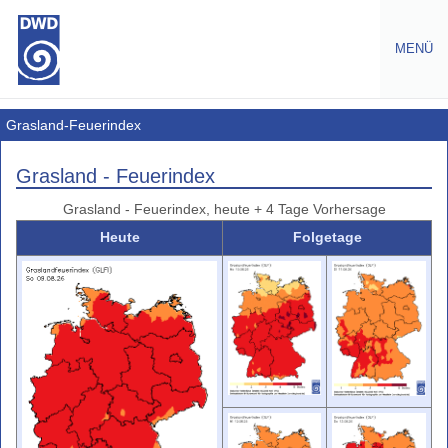
MENÜ
Warnungen
Grasland-Feuerindex
Amtliche
Grasland - Feuerindex
Warnungen
Grasland - Feuerindex, heute + 4 Tage Vorhersage
Wetterwarnungen
Europa
Heute
Folgetage
Gefahrenindizes
Gesundheit
Gefahrenindizes
-
(Wald-,
Grasbrand)
Waldbrand-
Gefahrenindex