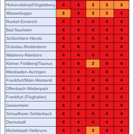
Hoherodskopf/Vogelsberg
4
4
3
3
3
Wasserkuppe
3
4
3
3
4
Runkel-Ennerich
4
4
4
4
4
Bad Nauheim
4
4
4
4
4
Schlüchtern-Herolz
4
4
4
4
4
Gründau-Breitenborn
4
4
4
4
4
Waldems-Reinborn
4
4
4
4
4
Kleiner Feldberg/Taunus
4
4
3
4
4
Wiesbaden-Auringen
4
4
4
4
4
Frankfurt/Main-Westend
4
4
4
4
4
Offenbach-Wetterpark
4
4
4
4
4
Frankfurt (Flughafen)
4
4
4
4
4
Geisenheim
4
4
4
4
4
Schaafheim-Schlierbach
4
4
4
4
4
Darmstadt
4
4
4
4
4
Michelstadt-Vielbrunn
4
4
3
4
4