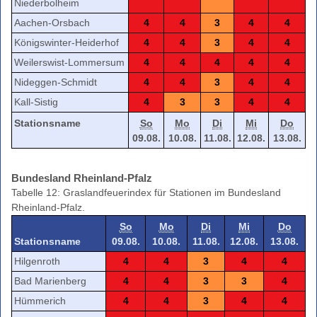
Niederbolheim
Aachen-Orsbach
4
4
3
4
4
Königswinter-Heiderhof
4
4
3
4
4
Weilerswist-Lommersum
4
4
4
4
4
Nideggen-Schmidt
4
4
3
4
4
Kall-Sistig
4
3
3
4
4
Stationsname
So
Mo
Di
Mi
Do
09.08.
10.08.
11.08.
12.08.
13.08.
Bundesland Rheinland-Pfalz
Tabelle 12: Graslandfeuerindex für Stationen im Bundesland
Rheinland-Pfalz.
So
Mo
Di
Mi
Do
Stationsname
09.08.
10.08.
11.08.
12.08.
13.08.
Hilgenroth
4
4
3
4
4
Bad Marienberg
4
4
3
3
4
Hümmerich
4
4
3
4
4