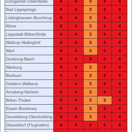
Ennigerloh-Ostenfelde
4
4
3
4
4
Bad Lippspringe
4
4
3
4
4
Lüdinghausen-Brochtrup
4
4
3
4
4
Kleve
4
4
3
4
4
Lippstadt-Bökenförde
4
4
3
4
4
Waltrop-Abdinghof
4
4
3
4
4
Werl
4
4
3
4
4
Duisburg-Baerl
4
4
4
4
4
Warburg
4
4
3
4
4
Bochum
4
4
3
4
4
Geldern-Walbeck
4
4
3
4
4
Arnsberg-Neheim
4
4
3
4
4
Brilon-Thülen
4
4
3
3
4
Essen-Bredeney
4
4
3
4
4
Gevelsberg-Oberbröking
4
4
3
4
4
Düsseldorf (Flughafen)
4
4
4
4
4