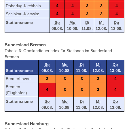
Doberlug-Kirchhain
4
4
3
3
4
Schipkau-Klettwitz
4
4
3
3
4
Stationsname
So
Mo
Di
Mi
Do
09.08.
10.08.
11.08.
12.08.
13.08.
Bundesland Bremen
Tabelle 6: Graslandfeuerindex für Stationen im Bundesland
Bremen.
So
Mo
Di
Mi
Do
Stationsname
09.08.
10.08.
11.08.
12.08.
13.08.
Bremerhaven
3
3
3
3
4
Bremen
4
3
3
3
4
(Flughafen)
Stationsname
So
Mo
Di
Mi
Do
09.08.
10.08.
11.08.
12.08.
13.08.
Bundesland Hamburg