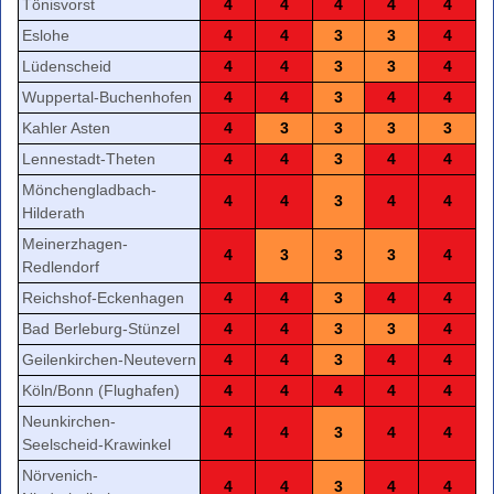
Tönisvorst
4
4
4
4
4
Eslohe
4
4
3
3
4
Lüdenscheid
4
4
3
3
4
Wuppertal-Buchenhofen
4
4
3
4
4
Kahler Asten
4
3
3
3
3
Lennestadt-Theten
4
4
3
4
4
Mönchengladbach-
4
4
3
4
4
Hilderath
Meinerzhagen-
4
3
3
3
4
Redlendorf
Reichshof-Eckenhagen
4
4
3
4
4
Bad Berleburg-Stünzel
4
4
3
3
4
Geilenkirchen-Neutevern
4
4
3
4
4
Köln/Bonn (Flughafen)
4
4
4
4
4
Neunkirchen-
4
4
3
4
4
Seelscheid-Krawinkel
Nörvenich-
4
4
3
4
4