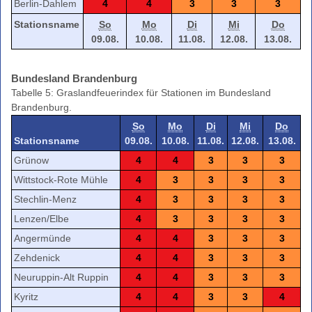
Berlin-Dahlem
4
4
3
3
3
Stationsname
So
Mo
Di
Mi
Do
09.08.
10.08.
11.08.
12.08.
13.08.
Bundesland Brandenburg
Tabelle 5: Graslandfeuerindex für Stationen im Bundesland
Brandenburg.
So
Mo
Di
Mi
Do
Stationsname
09.08.
10.08.
11.08.
12.08.
13.08.
Grünow
4
4
3
3
3
Wittstock-Rote Mühle
4
3
3
3
3
Stechlin-Menz
4
3
3
3
3
Lenzen/Elbe
4
3
3
3
3
Angermünde
4
4
3
3
3
Zehdenick
4
4
3
3
3
Neuruppin-Alt Ruppin
4
4
3
3
3
Kyritz
4
4
3
3
4