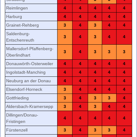
Reimlingen
4
4
4
4
4
Harburg
4
4
4
4
4
Grainet-Rehberg
3
4
3
4
4
Saldenburg-
3
4
3
4
4
Entschenreuth
Mallersdorf-Pfaffenberg-
3
4
3
3
3
Oberlindhart
Donauwörth-Osterweiler
4
4
4
4
4
Ingolstadt-Manching
4
4
4
4
4
Neuburg an der Donau
4
4
4
4
4
Elsendorf-Horneck
3
4
4
4
4
Gottfrieding
3
4
3
3
4
Aldersbach-Kramersepp
3
4
3
4
4
Dillingen/Donau-
4
4
4
4
4
Fristingen
Fürstenzell
3
4
3
3
4