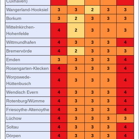
Cuxhaven)
Wangerland-Hooksiel
3
3
2
3
3
Borkum
3
2
3
3
3
Mittelnkirchen-
4
2
3
3
3
Hohenfelde
Wittmundhafen
4
3
3
3
4
Bremervörde
4
2
3
3
3
Emden
3
3
3
3
4
Rosengarten-Klecken
4
3
3
3
4
Worpswede-
4
3
3
3
4
Hüttenbusch
Wendisch Evern
4
3
3
3
4
Rotenburg/Wümme
4
3
3
3
4
Friesoythe-Altenoythe
4
3
3
3
4
Lüchow
4
3
3
3
3
Soltau
4
3
3
3
4
Dörpen
4
3
3
3
4