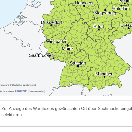
opyright: © Deutscher Wetterdienst
eobasisdaten: ©
BKG
2015 (Daten verändert)
Zur Anzeige des Warntextes gewünschten Ort über Suchmaske einge
selektieren