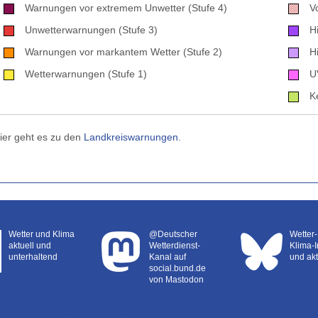
Warnungen vor extremem Unwetter (Stufe 4)
V
Unwetterwarnungen (Stufe 3)
H
Warnungen vor markantem Wetter (Stufe 2)
H
Wetterwarnungen (Stufe 1)
U
K
ier geht es zu den
Landkreiswarnungen
.
Wetter und Klima
@Deutscher
Wetter
aktuell und
Wetterdienst-
Klima-I
unterhaltend
Kanal auf
und akt
social.bund.de
von Mastodon