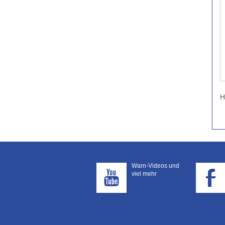
H
Warn-Videos und
viel mehr