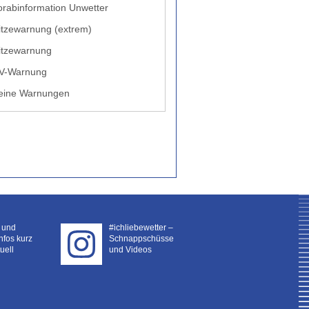
orabinformation Unwetter
itzewarnung (extrem)
itzewarnung
V-Warnung
eine Warnungen
- und
#ichliebewetter –
nfos kurz
Schnappschüsse
uell
und Videos