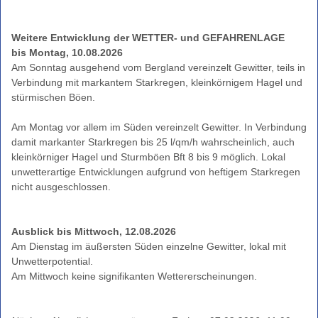
Grasbrand)
Warnindizes
Weitere Entwicklung der WETTER- und GEFAHRENLAGE
Landwirtschaft
bis Montag, 10.08.2026
Am Sonntag ausgehend vom Bergland vereinzelt Gewitter, teils in
Farbskala
Verbindung mit markantem Starkregen, kleinkörnigem Hagel und
Unwetterwarnkriterien
stürmischen Böen.
Wetterwarnkriterien
Am Montag vor allem im Süden vereinzelt Gewitter. In Verbindung
Binnenseewarnungen
damit markanter Starkregen bis 25 l/qm/h wahrscheinlich, auch
Küstenwarnungen
kleinkörniger Hagel und Sturmböen Bft 8 bis 9 möglich. Lokal
unwetterartige Entwicklungen aufgrund von heftigem Starkregen
Hitze-
und
UV-
Warnungen
Ausblick bis Mittwoch, 12.08.2026
Windwarnskala
Am Dienstag im äußersten Süden einzelne Gewitter, lokal mit
Hochwasserzentralen
Unwetterpotential.
Weitere
Partner