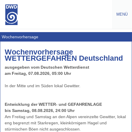
MENÜ
Warnungen
Wochenvorhersage
Amtliche
Wochenvorhersage
Warnungen
WETTERGEFAHREN Deutschland
Warnlagebericht
ausgegeben vom Deutschen Wetterdienst
Warntabelle
am Freitag, 07.08.2026, 05:00 Uhr
Wochenvorhersage
Wetterwarnungen
Europa
Gefahrenindizes
Entwicklung der WETTER- und GEFAHRENLAGE
Gesundheit
bis Samstag, 08.08.2026, 24:00 Uhr
Am Freitag und Samstag an den Alpen vereinzelte Gewitter, lokal
Gefahrenindizes
eng begrenzt mit Starkregen, kleinkörnigem Hagel und
-
stürmischen Böen nicht ausgeschlossen.
(Wald-,