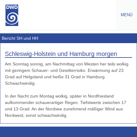
MENÜ
Wetter
Bericht SH und HH
Deutschlandwetter
Schleswig-Holstein und Hamburg morgen
Regionenwetter
Am Sonntag sonnig, am Nachmittag von Westen her teils wolkig
Nordwest
mit geringem Schauer- und Gewitterrisiko. Erwärmung auf 23
heute-
Grad auf Helgoland und heiße 31 Grad in Hamburg.
aktuell
Schwachwindig.
heute-
In der Nacht zum Montag wolkig, später in Nordfriesland
Vorhersage
aufkommender schauerartiger Regen. Tiefstwerte zwischen 17
morgen
und 13 Grad. An der Nordsee zunehmend mäßiger Wind aus
früh
spät
Bericht