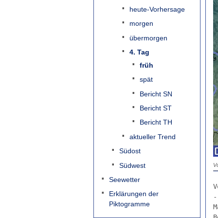
heute-Vorhersage
morgen
übermorgen
4. Tag
früh
spät
Bericht SN
Bericht ST
Bericht TH
aktueller Trend
Südost
Südwest
Vo
Seewetter
V
Erklärungen der
-
Piktogramme
M
B