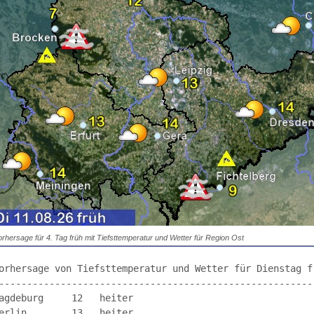
rhersage für 4. Tag früh mit Tiefsttemperatur und Wetter für Region Ost
orhersage von Tiefsttemperatur und Wetter für Dienstag fr
---------------------------------------------------------
agdeburg     12   heiter                       

erlin        13   heiter                       
