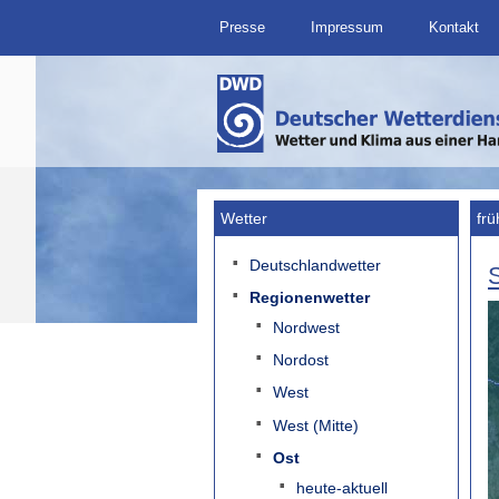
Presse
Impressum
Kontakt
Wetter
frü
Deutschlandwetter
Regionenwetter
Nordwest
Nordost
West
West (Mitte)
Ost
heute-aktuell