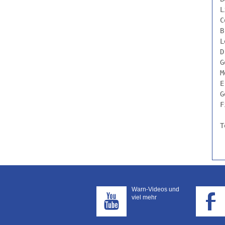
L
C
B
L
D
G
M
E
G
F
T
Warn-Videos und
viel mehr