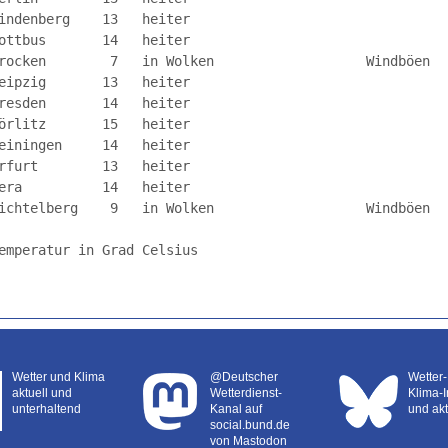
indenberg    13   heiter                       

ottbus       14   heiter                       

rocken        7   in Wolken                   Windböen

eipzig       13   heiter                       

resden       14   heiter                       

örlitz       15   heiter                       

einingen     14   heiter                       

rfurt        13   heiter                       

era          14   heiter                       

ichtelberg    9   in Wolken                   Windböen

emperatur in Grad Celsius

Wetter und Klima
@Deutscher
Wetter
aktuell und
Wetterdienst-
Klima-I
unterhaltend
Kanal auf
und akt
social.bund.de
von Mastodon