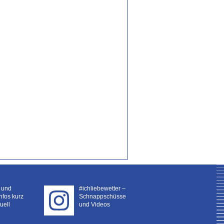
- und
#ichliebewetter –
nfos kurz
Schnappschüsse
uell
und Videos