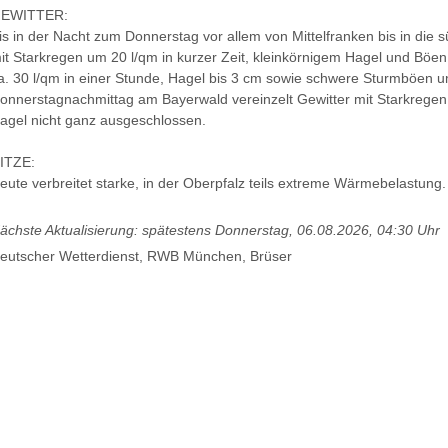
EWITTER:
is in der Nacht zum Donnerstag vor allem von Mittelfranken bis in die 
it Starkregen um 20 l/qm in kurzer Zeit, kleinkörnigem Hagel und B
a. 30 l/qm in einer Stunde, Hagel bis 3 cm sowie schwere Sturmböen 
onnerstagnachmittag am Bayerwald vereinzelt Gewitter mit Starkrege
agel nicht ganz ausgeschlossen.
ITZE:
eute verbreitet starke, in der Oberpfalz teils extreme Wärmebelastung.
ächste Aktualisierung: spätestens Donnerstag, 06.08.2026, 04:30 Uhr
eutscher Wetterdienst, RWB München, Brüser