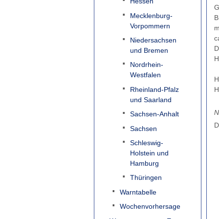
Hessen
G
Mecklenburg-
B
Vorpommern
m
c
Niedersachsen
D
und Bremen
H
Nordrhein-
Westfalen
H
Rheinland-Pfalz
H
und Saarland
N
Sachsen-Anhalt
D
Sachsen
Schleswig-
Holstein und
Hamburg
Thüringen
Warntabelle
Wochenvorhersage