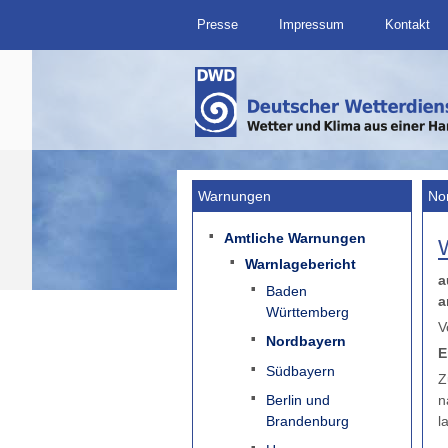
Presse
Impressum
Kontakt
Warnungen
No
Amtliche Warnungen
Warnlagebericht
a
Baden
a
Württemberg
Nordbayern
E
Südbayern
Z
Berlin und
n
Brandenburg
l